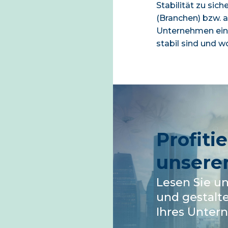
Stabilität zu sich
(Branchen) bzw. a
Unternehmen eine
stabil sind und w
Profiti
unserer
Lesen Sie u
und gestalte
Ihres Unter