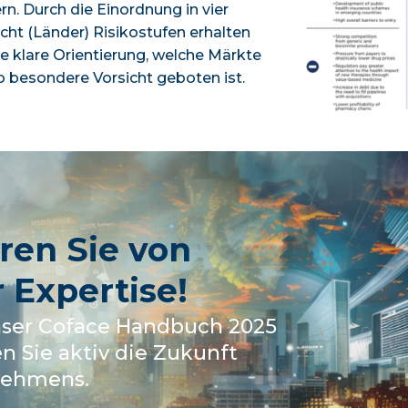
ern. Durch die Einordnung in vier
cht (Länder) Risikostufen erhalten
 klare Orientierung, welche Märkte
o besondere Vorsicht geboten ist.
eren Sie von
 Expertise!
nser Coface Handbuch 2025
n Sie aktiv die Zukunft
nehmens.