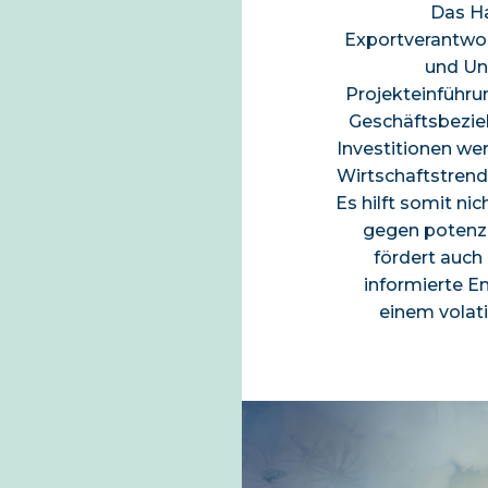
Das H
Exportverantwor
und Un
Projekteinführu
Geschäftsbezie
Investitionen wer
Wirtschaftstrend
Es hilft somit ni
gegen potenzi
fördert auc
informierte E
einem volat