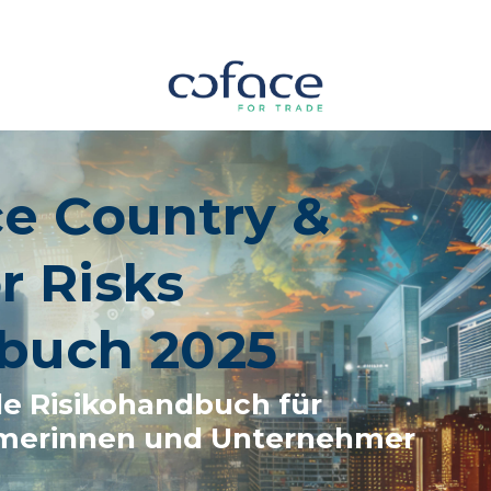
e Country &
r Risks
buch 2025
le Risikohandbuch für
merinnen und Unternehmer