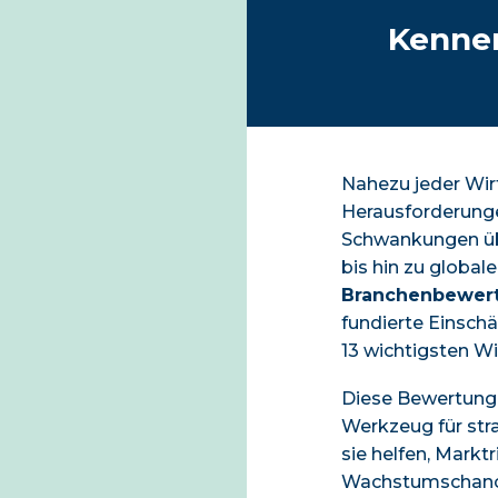
Kennen
Nahezu jeder Wir
Herausforderunge
Schwankungen üb
bis hin zu global
Branchenbewer
fundierte Einschä
13 wichtigsten W
Diese Bewertunge
Werkzeug für str
sie helfen, Marktr
Wachstumschancen