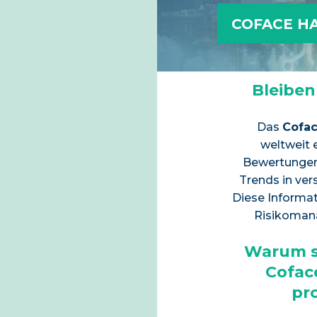
COFACE H
Bleiben
Das
Cofa
weltweit 
Bewertungen 
Trends in ver
Diese Informa
Risikomana
Warum s
Cofac
pro