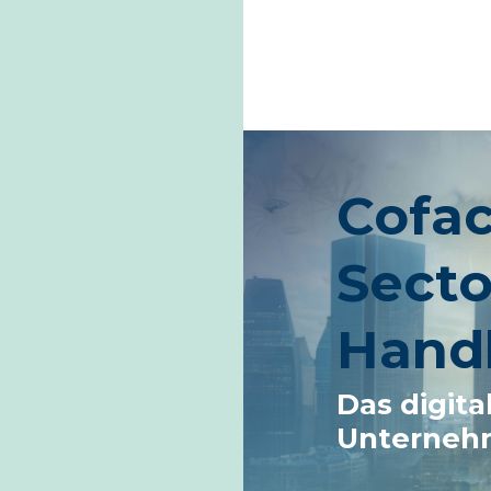
Cofac
Secto
Hand
Das digita
Unterneh