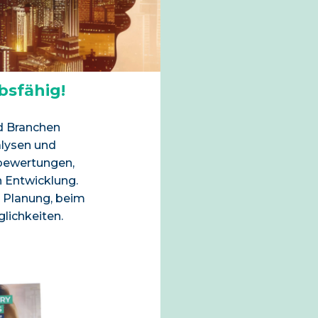
bsfähig!
d Branchen
alysen und
obewertungen,
n Entwicklung.
 Planung, beim
lichkeiten.