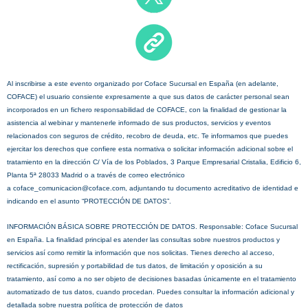
Al inscribirse a este evento organizado por Coface Sucursal en España (en adelante,
COFACE) el usuario consiente expresamente a que sus datos de carácter personal sean
incorporados en un fichero responsabilidad de COFACE, con la finalidad de gestionar la
asistencia al webinar y mantenerle informado de sus productos, servicios y eventos
relacionados con seguros de crédito, recobro de deuda, etc. Te informamos que puedes
ejercitar los derechos que confiere esta normativa o solicitar información adicional sobre el
tratamiento en la dirección C/ Vía de los Poblados, 3 Parque Empresarial Cristalia, Edificio 6,
Planta 5ª 28033 Madrid o a través de correo electrónico
a coface_comunicacion@coface.com, adjuntando tu documento acreditativo de identidad e
indicando en el asunto “PROTECCIÓN DE DATOS”.
INFORMACIÓN BÁSICA SOBRE PROTECCIÓN DE DATOS. Responsable: Coface Sucursal
en España. La finalidad principal es atender las consultas sobre nuestros productos y
servicios así como remitir la información que nos solicitas. Tienes derecho al acceso,
rectificación, supresión y portabilidad de tus datos, de limitación y oposición a su
tratamiento, así como a no ser objeto de decisiones basadas únicamente en el tratamiento
automatizado de tus datos, cuando procedan. Puedes consultar la información adicional y
detallada sobre nuestra política de protección de datos