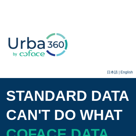
日本語
|
English
STANDARD DATA
CAN'T DO WHAT
COFACE DATA