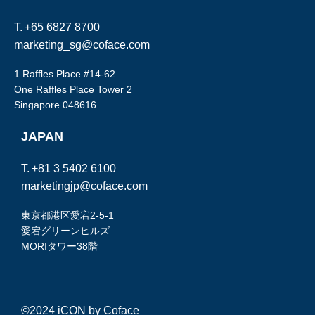
T.
+65 6827 8700
marketing_sg@coface.com
1 Raffles Place #14-62
One Raffles Place
Tower 2
Singapore 048616
JAPAN
T.
+81 3 5402 6100
marketingjp@coface.com
東京都港区愛宕2-5-1
愛宕グリーンヒルズ
MORIタワー38階
©2024 iCON by Coface