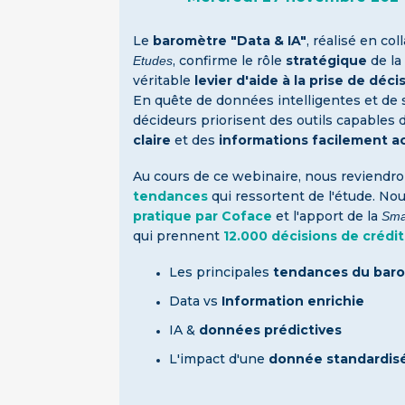
Le
baromètre "Data & IA"
, réalisé en co
, confirme le rôle
stratégique
de l
Etudes
véritable
levier d'aide à la prise de déci
En quête de données intelligentes et de 
décideurs priorisent des outils capables 
claire
et des
informations facilement a
Au cours de ce webinaire, nous reviendr
tendances
qui ressortent de l'étude. N
pratique par Coface
et l'apport de la
Sma
qui prennent
12.000 décisions de crédi
Les principales
tendances du bar
Data
vs
Information enrichie
IA &
données prédictives
L'impact d'une
donnée standardi