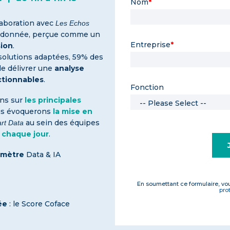
Nom
*
llaboration avec
Les Echos
a donnée, perçue comme un
Entreprise
*
sion
.
solutions adaptées, 59% des
de délivrer une
analyse
ctionnables
.
Fonction
ons sur
les principales
ous évoquerons
la mise en
au sein des équipes
rt Data
t chaque jour
.
omètre
Data & IA
En soumettant ce formulaire, vo
pro
sée
: le Score Coface